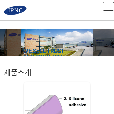
Tog
nav
WE SELL TRUST
AND ONLY TOP
PRODUCT
제품소개
JPNC